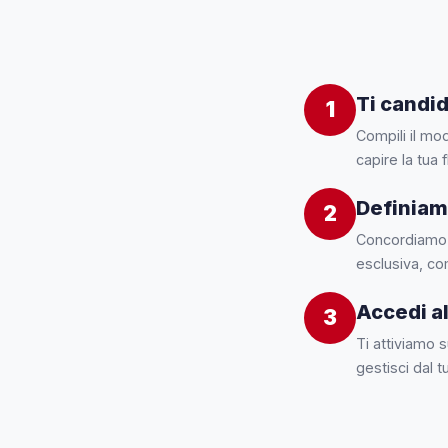
Ti candid
1
Compili il mod
capire la tua f
Definiamo
2
Concordiamo i
esclusiva, com
Accedi al
3
Ti attiviamo 
gestisci dal t