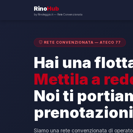
Rino
Hub
by Rinoleggio.it — Rete Convenzionata
RETE CONVENZIONATA — ATECO 77
Hai una flott
Mettila a red
Noi ti portia
prenotazioni
Siamo una rete convenzionata di operatori