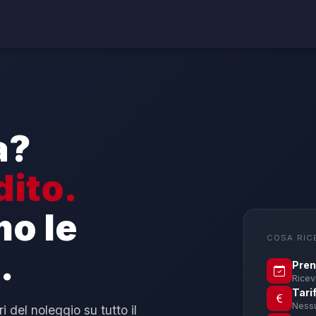
a?
dito.
mo le
COSA RIC
.
Pren
Ricevi
Tari
Nessu
 del noleggio su tutto il