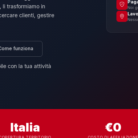
Paga
i, li trasformiamo in
Noi ge
Lavor
rcare clienti, gestire
Nessu
Come funziona
e con la tua attività
Italia
€0
COPERTURA TERRITORIO
COSTO DI AFFILIAZION