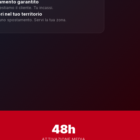
mento garantito
stiamo il cliente. Tu incassi.
i nel tuo territorio
no spostamento. Servi la tua zona.
48h
E
ATTIVAZIONE MEDIA